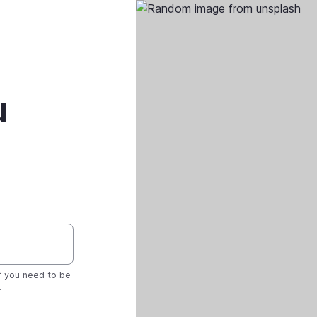
Aller
au
contenu
principal
u
if you need to be
.